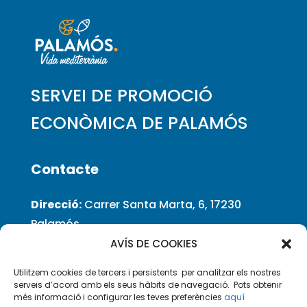
SERVEI DE PROMOCIÓ
ECONÒMICA DE PALAMÓS
Contacte
Direcció:
Carrer Santa Marta, 6, 17230
Palamós
Teléfon
: 972 60 03 80
AVÍS DE COOKIES
Email:
ocupacio@palamos.cat
Utilitzem cookies de tercers i persistents per analitzar els nostres
Horari d’atenció:
Dl. a Dv: 10 a 14.00 h
serveis d’acord amb els seus hàbits de navegació. Pots obtenir
més informació i configurar les teves preferències
aquí