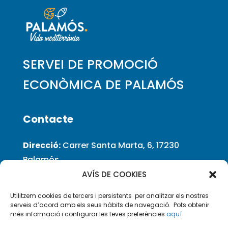
SERVEI DE PROMOCIÓ
ECONÒMICA DE PALAMÓS
Contacte
Direcció:
Carrer Santa Marta, 6, 17230
Palamós
Teléfon
: 972 60 03 80
AVÍS DE COOKIES
Email:
ocupacio@palamos.cat
Utilitzem cookies de tercers i persistents per analitzar els nostres
Horari d’atenció:
Dl. a Dv: 10 a 14.00 h
serveis d’acord amb els seus hàbits de navegació. Pots obtenir
més informació i configurar les teves preferències
aquí