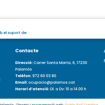
 el suport de:
Contacte
Direcció:
Carrer Santa Marta, 6, 17230
Palamós
Teléfon
: 972 60 03 80
S
Email:
ocupacio@palamos.cat
Horari d’atenció:
Dl. a Dv: 10 a 14.00 h
Palamós · Disseny i programació web:
Gràfic Roll Creatius